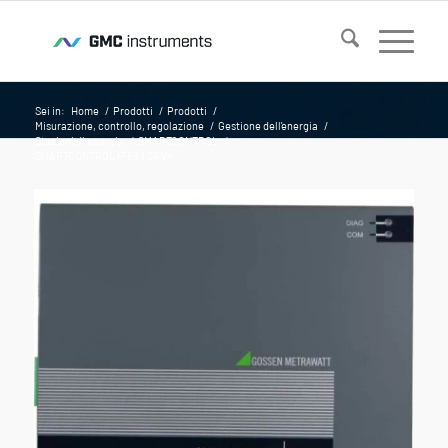
Sei in:
Home
/
Prodotti
/
Prodotti
/
Misurazione, controllo, regolazione
/
Gestione dell'energia
/
Stazioni di energia
/
SMARTCONTROL
/
SMARTCONTROL IP65 / 24 V=