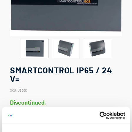
SMARTCONTROL IP65 / 24
V=
SKU:
U300C
Discontinued.
Multifunctional Data Logger for a Wide
Variety of Media