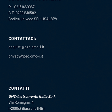
P.I. 02151460967
C.F. 02891610582
Codice univoco SDI: USAL8PV
CONTATTACI:
acquisti@pec.gmc-i.it
privacy@pec.gmc-i.it
CONTATTI
GMC-Instruments Italia S.r.l.
Via Romagna, 4
I-20853 Biassono (MB)