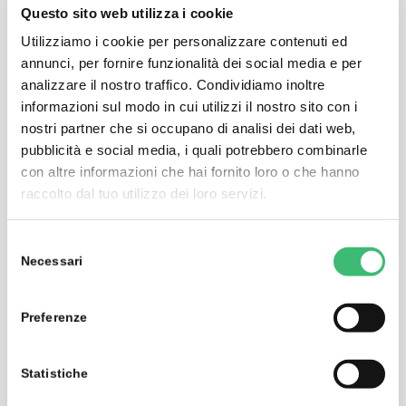
Custom tailored scope of functions thanks to modular
Questo sito web utilizza i cookie
concept
Utilizziamo i cookie per personalizzare contenuti ed
IP 65 control cabinet version with integrated power
annunci, per fornire funzionalità dei social media e per
pack
analizzare il nostro traffico. Condividiamo inoltre
Energy and consumption data logging for a wide
informazioni sul modo in cui utilizzi il nostro sito con i
variety of media
nostri partner che si occupano di analisi dei dati web,
Load management and fault messaging function
pubblicità e social media, i quali potrebbero combinarle
con altre informazioni che hai fornito loro o che hanno
Manufacturer-independent connection of data
raccolto dal tuo utilizzo dei loro servizi.
sources via analog, digital, or S0 pulse and
temperature inputs, as well as Modbus interface
Selezione
Universal M-Bus, LON, or additional I/O24 interface
Necessari
del
can be retrofitted
consenso
Preferenze
Statistiche