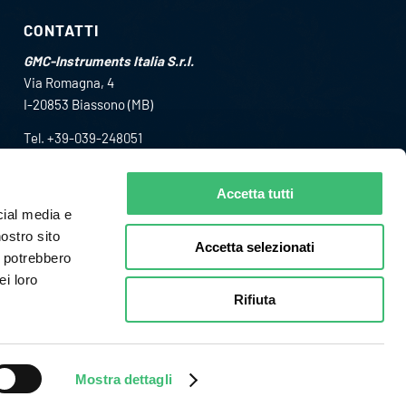
CONTATTI
GMC-Instruments Italia S.r.l.
Via Romagna, 4
I-20853 Biassono (MB)
Tel. +39-039-248051
Fax +39-039-2480588
info@gmc-i.it
Accetta tutti
cial media e
nostro sito
Accetta selezionati
i potrebbero
ei loro
Rifiuta
Mostra dettagli