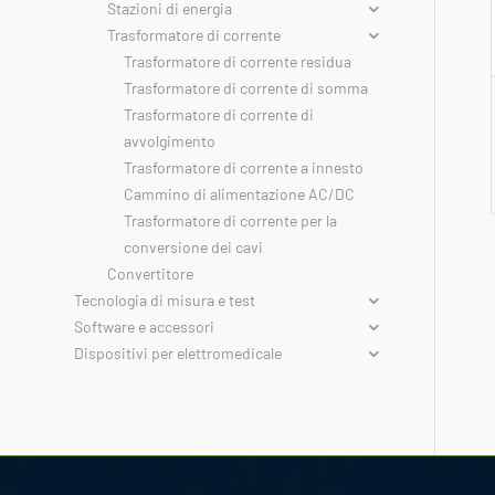
Stazioni di energia
Trasformatore di corrente
Trasformatore di corrente residua
Trasformatore di corrente di somma
Trasformatore di corrente di
avvolgimento
Trasformatore di corrente a innesto
Cammino di alimentazione AC/DC
Trasformatore di corrente per la
conversione dei cavi
Convertitore
Tecnologia di misura e test
Software e accessori
Dispositivi per elettromedicale