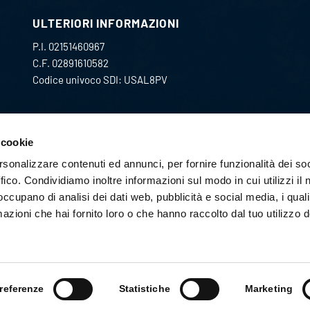
ULTERIORI INFORMAZIONI
P.I. 02151460967
C.F. 02891610582
Codice univoco SDI: USAL8PV
CONTATTACI:
 cookie
acquisti@pec.gmc-i.it
rsonalizzare contenuti ed annunci, per fornire funzionalità dei so
ffico. Condividiamo inoltre informazioni sul modo in cui utilizzi il 
privacy@pec.gmc-i.it
 occupano di analisi dei dati web, pubblicità e social media, i qual
azioni che hai fornito loro o che hanno raccolto dal tuo utilizzo d
referenze
Statistiche
Marketing