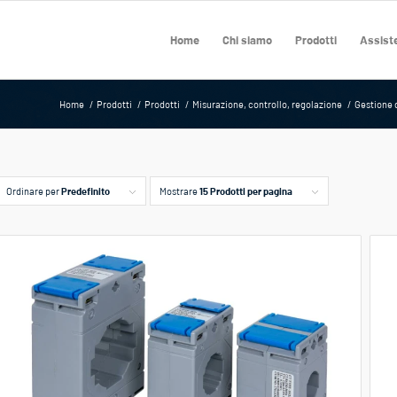
Home
Chi siamo
Prodotti
Assiste
Home
/
Prodotti
/
Prodotti
/
Misurazione, controllo, regolazione
/
Gestione d
Ordinare per
Predefinito
Mostrare
15 Prodotti per pagina