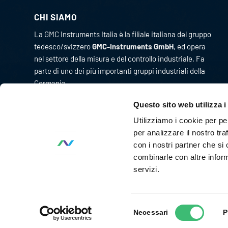
CHI SIAMO
La GMC Instruments Italia è la filiale italiana del gruppo
tedesco/svizzero
GMC-Instruments GmbH
, ed opera
nel settore della misura e del controllo industriale. Fa
parte di uno dei più importanti gruppi industriali della
Germania.
Originariamente l’attività di GMC Instruments ebbe
Questo sito web utilizza i
inizio nel 1977 come Camille Bauer Italia diventando, in
Utilizziamo i cookie per pe
pochi anni, un punto di riferimento per il mercato
per analizzare il nostro tra
dell’impiantistica chimica per lo sviluppo e la
con i nostri partner che si
realizzazione di strumenti per la misura ed il controllo
combinarle con altre inform
delle grandezze fisiche di processo.
servizi.
Selezione
Necessari
P
del
© GMC-Instruments Italia S.r.l. | All rights reserved