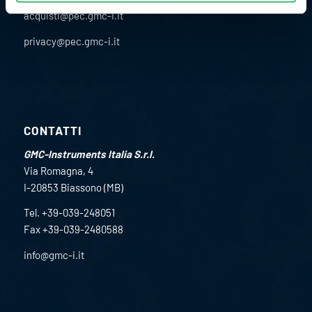
acquisti@pec.gmc-i.it
privacy@pec.gmc-i.it
CONTATTI
GMC-Instruments Italia S.r.l.
Via Romagna, 4
I-20853 Biassono (MB)
Tel. +39-039-248051
Fax +39-039-2480588
info@gmc-i.it