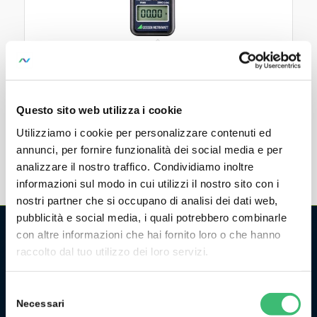
METRACLIP 410
AC-DC Current Clamp to 400 A
Questo sito web utilizza i cookie
Utilizziamo i cookie per personalizzare contenuti ed
annunci, per fornire funzionalità dei social media e per
analizzare il nostro traffico. Condividiamo inoltre
informazioni sul modo in cui utilizzi il nostro sito con i
nostri partner che si occupano di analisi dei dati web,
pubblicità e social media, i quali potrebbero combinarle
con altre informazioni che hai fornito loro o che hanno
raccolto dal tuo utilizzo dei loro servizi.
CHI SIAMO
La GMC Instruments Italia è la filiale italiana del gruppo
Selezione
tedesco/svizzero
GMC-Instruments GmbH
, ed opera nel
Necessari
del
settore della misura e del controllo industriale. Fa parte di