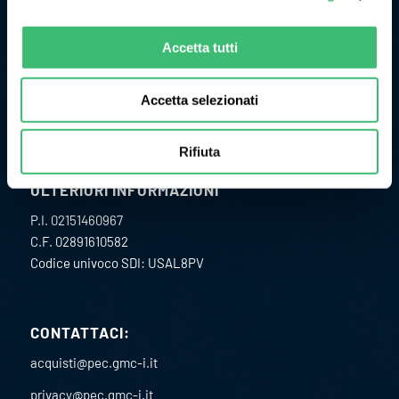
1977 come Camille Bauer Italia diventando, in pochi anni, un
punto di riferimento per il mercato dell’impiantistica
Accetta tutti
chimica per lo sviluppo e la realizzazione di strumenti per la
misura ed il controllo delle grandezze fisiche di processo.
Accetta selezionati
Rifiuta
ULTERIORI INFORMAZIONI
P.I. 02151460967
C.F. 02891610582
Codice univoco SDI: USAL8PV
CONTATTACI:
acquisti@pec.gmc-i.it
privacy@pec.gmc-i.it