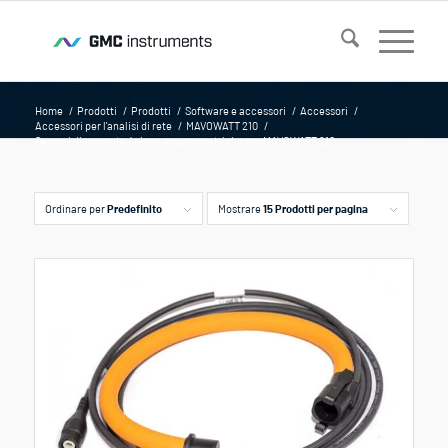
Home
/
Prodotti
/
Prodotti
/
Software e accessori
/
Accessori
/
Accessori per l'analisi di rete
/
MAVOWATT 210
/
Sensori di corrente / pinze amperometriche per MAVOWATT 210
Ordinare per
Predefinito
Mostrare
15 Prodotti per pagina