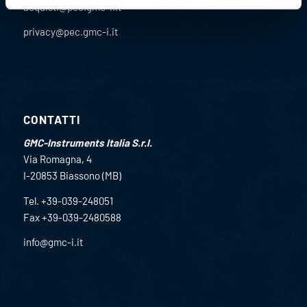
acquisti@pec.gmc-i.it
privacy@pec.gmc-i.it
CONTATTI
GMC-Instruments Italia S.r.l.
Via Romagna, 4
I-20853 Biassono (MB)
Tel. +39-039-248051
Fax +39-039-2480588
info@gmc-i.it