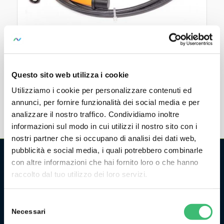
MAVOWATT 210 Rogowski 500/40
MAVOWATT 210 Rogowski 500/40 Flexible AC Sensor
Questo sito web utilizza i cookie
Utilizziamo i cookie per personalizzare contenuti ed
annunci, per fornire funzionalità dei social media e per
analizzare il nostro traffico. Condividiamo inoltre
informazioni sul modo in cui utilizzi il nostro sito con i
nostri partner che si occupano di analisi dei dati web,
pubblicità e social media, i quali potrebbero combinarle
con altre informazioni che hai fornito loro o che hanno
CHI SIAMO
raccolto dal tuo utilizzo dei loro servizi.
La GMC Instruments Italia è la filiale italiana del gruppo
Selezione
tedesco/svizzero
GMC-Instruments GmbH
, ed opera nel
Necessari
del
settore della misura e del controllo industriale. Fa parte di