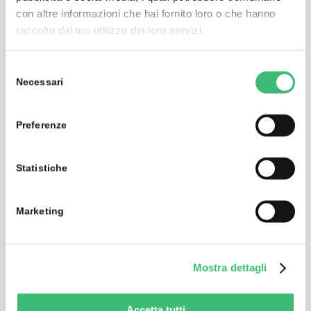
con altre informazioni che hai fornito loro o che hanno
Multifunctional Data Logger for a Wide Variety of
raccolto dal tuo utilizzo dei loro servizi.
Media
Selezione
Necessari
del
consenso
Preferenze
Statistiche
Marketing
Mostra dettagli
SU1624
Pulse acquisition module for summator SU1604
Accetta tutti