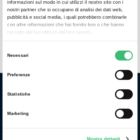
informazioni sul modo in cui utilizzi il nostro sito con i
nostri partner che si occupano di analisi dei dati web,
TR-2500B
pubblicità e social media, i quali potrebbero combinarle
discontinued
con altre informazioni che hai fornito loro o che hanno
raccolto dal tuo utilizzo dei loro servizi.
Current Sensor 10-500 AAC, 50mm Ø
Selezione
Necessari
del
consenso
Preferenze
CHI SIAMO
Statistiche
La GMC Instruments Italia è la filiale italiana del gruppo
tedesco/svizzero
GMC-Instruments GmbH
, ed opera nel
Marketing
settore della misura e del controllo industriale. Fa parte di
uno dei più importanti gruppi industriali della Germania.
Originariamente l’attività di GMC Instruments ebbe inizio nel
Mostra dettagli