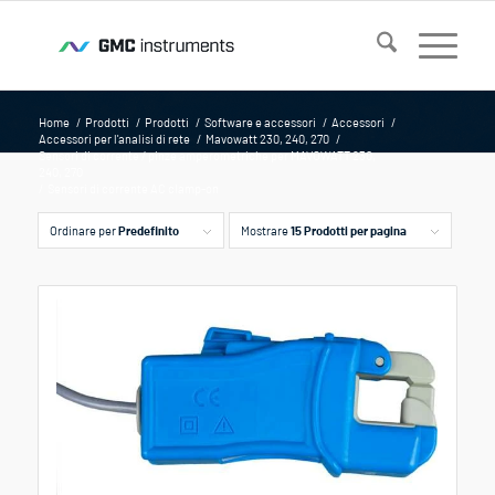
Home
/
Prodotti
/
Prodotti
/
Software e accessori
/
Accessori
/
Accessori per l'analisi di rete
/
Mavowatt 230, 240, 270
/
Sensori di corrente / pinze amperometriche per MAVOWATT 230,
240, 270
/
Sensori di corrente AC clamp-on
Ordinare per
Predefinito
Mostrare
15 Prodotti per pagina