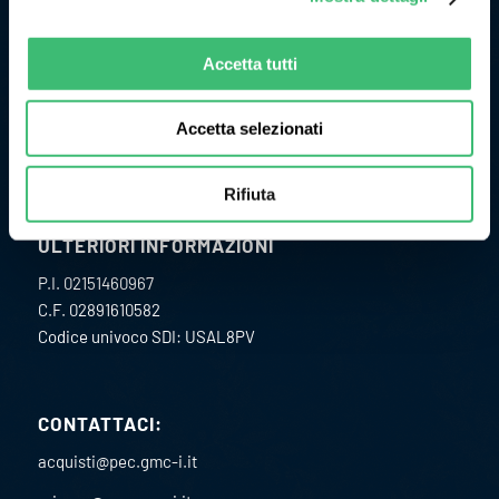
1977 come Camille Bauer Italia diventando, in pochi anni, un
punto di riferimento per il mercato dell’impiantistica
Accetta tutti
chimica per lo sviluppo e la realizzazione di strumenti per la
misura ed il controllo delle grandezze fisiche di processo.
Accetta selezionati
Rifiuta
ULTERIORI INFORMAZIONI
P.I. 02151460967
C.F. 02891610582
Codice univoco SDI: USAL8PV
CONTATTACI:
acquisti@pec.gmc-i.it