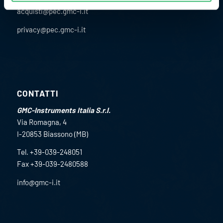
acquisti@pec.gmc-i.it
privacy@pec.gmc-i.it
CONTATTI
GMC-Instruments Italia S.r.l.
Via Romagna, 4
I-20853 Biassono (MB)
Tel. +39-039-248051
Fax +39-039-2480588
info@gmc-i.it