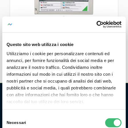
POINTAX 6000M
6 Color Dot Printing Recorder
Questo sito web utilizza i cookie
Utilizziamo i cookie per personalizzare contenuti ed
annunci, per fornire funzionalità dei social media e per
analizzare il nostro traffico. Condividiamo inoltre
informazioni sul modo in cui utilizzi il nostro sito con i
nostri partner che si occupano di analisi dei dati web,
pubblicità e social media, i quali potrebbero combinarle
con altre informazioni che hai fornito loro o che hanno
raccolto dal tuo utilizzo dei loro servizi.
CHI SIAMO
La GMC Instruments Italia è la filiale italiana del gruppo
Selezione
tedesco/svizzero
GMC-Instruments GmbH
, ed opera nel
Necessari
del
settore della misura e del controllo industriale. Fa parte di