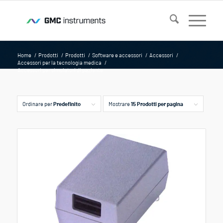
Home
/
Prodotti
/
Prodotti
/
Software e accessori
/
Accessori
/
Accessori per la tecnologia medica
/
Accessori per simulatori di paziente
Ordinare per
Predefinito
Mostrare
15 Prodotti per pagina