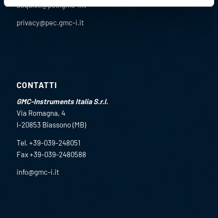
acquisti@pec.gmc-i.it
privacy@pec.gmc-i.it
CONTATTI
GMC-Instruments Italia S.r.l.
Via Romagna, 4
I-20853 Biassono (MB)
Tel. +39-039-248051
Fax +39-039-2480588
info@gmc-i.it