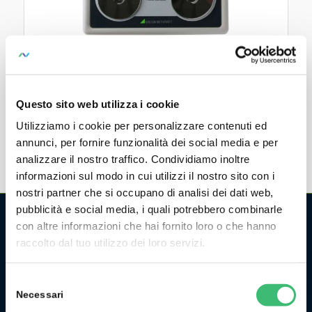
SECULIFE DF BASE
Defibrillator analyzer
Questo sito web utilizza i cookie
Utilizziamo i cookie per personalizzare contenuti ed
annunci, per fornire funzionalità dei social media e per
analizzare il nostro traffico. Condividiamo inoltre
informazioni sul modo in cui utilizzi il nostro sito con i
nostri partner che si occupano di analisi dei dati web,
pubblicità e social media, i quali potrebbero combinarle
con altre informazioni che hai fornito loro o che hanno
CHI SIAMO
raccolto dal tuo utilizzo dei loro servizi.
La GMC Instruments Italia è la filiale italiana del gruppo
Selezione
tedesco/svizzero
GMC-Instruments GmbH
, ed opera nel
Necessari
del
settore della misura e del controllo industriale. Fa parte di