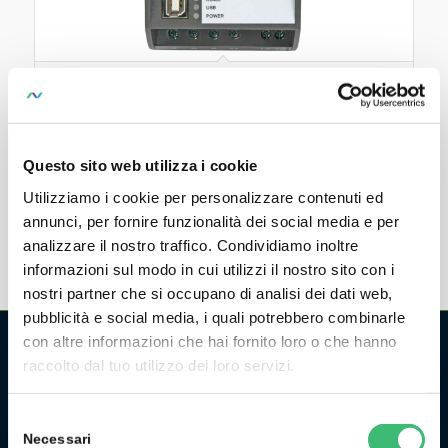
SINEAX DM5F
Stationary universal measuring device for high-
voltage power networks for DIN rail mounting with
Questo sito web utilizza i cookie
particularly fast response time
Utilizziamo i cookie per personalizzare contenuti ed
annunci, per fornire funzionalità dei social media e per
analizzare il nostro traffico. Condividiamo inoltre
informazioni sul modo in cui utilizzi il nostro sito con i
nostri partner che si occupano di analisi dei dati web,
pubblicità e social media, i quali potrebbero combinarle
con altre informazioni che hai fornito loro o che hanno
raccolto dal tuo utilizzo dei loro servizi.
CHI SIAMO
La GMC Instruments Italia è la filiale italiana del gruppo
Selezione
tedesco/svizzero
GMC-Instruments GmbH
, ed opera nel
Necessari
del