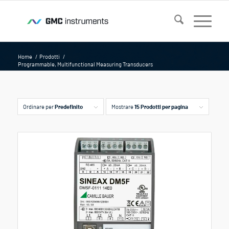
Home
/
Prodotti
/
Programmable, Multifunctional Measuring Transducers
Ordinare per
Predefinito
Mostrare
15 Prodotti per pagina