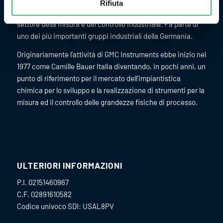
Rifiuta
tedesco/svizzero
GMC-Instruments GmbH
, ed opera nel
settore della misura e del controllo industriale. Fa parte di
uno dei più importanti gruppi industriali della Germania.
Originariamente l’attività di GMC Instruments ebbe inizio nel
1977 come Camille Bauer Italia diventando, in pochi anni, un
punto di riferimento per il mercato dell’impiantistica
chimica per lo sviluppo e la realizzazione di strumenti per la
misura ed il controllo delle grandezze fisiche di processo.
ULTERIORI INFORMAZIONI
P.I. 02151460967
C.F. 02891610582
Codice univoco SDI: USAL8PV