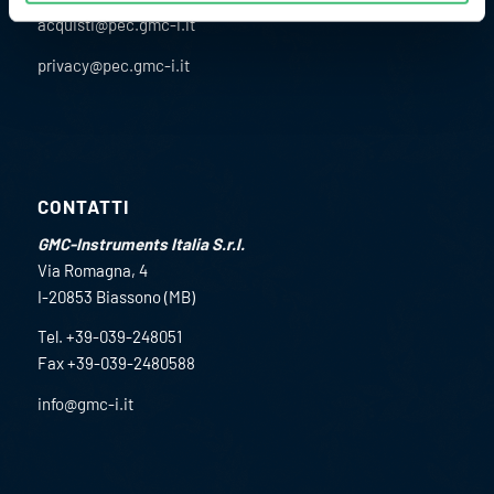
acquisti@pec.gmc-i.it
privacy@pec.gmc-i.it
CONTATTI
GMC-Instruments Italia S.r.l.
Via Romagna, 4
I-20853 Biassono (MB)
Tel. +39-039-248051
Fax +39-039-2480588
info@gmc-i.it