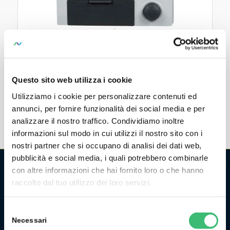
LINAX A315
Videographic Recorder, 4/8/12 Channels, TFT Display
Questo sito web utilizza i cookie
14.5 cm (5.7 inch)
Utilizziamo i cookie per personalizzare contenuti ed
annunci, per fornire funzionalità dei social media e per
analizzare il nostro traffico. Condividiamo inoltre
informazioni sul modo in cui utilizzi il nostro sito con i
nostri partner che si occupano di analisi dei dati web,
pubblicità e social media, i quali potrebbero combinarle
con altre informazioni che hai fornito loro o che hanno
raccolto dal tuo utilizzo dei loro servizi.
CHI SIAMO
La GMC Instruments Italia è la filiale italiana del gruppo
Selezione
tedesco/svizzero
GMC-Instruments GmbH
, ed opera nel
Necessari
del
settore della misura e del controllo industriale. Fa parte di