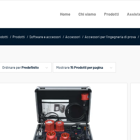
Home
Chi siamo
Prodotti
Assiste
odotti
/
Prodotti
/
Software e accessori
/
Accessori
/
Accessori per l'ingegneria di prova
/
Ordinare per
Predefinito
Mostrare
15 Prodotti per pagina