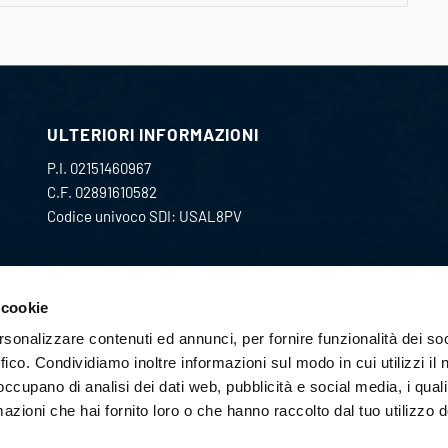
ULTERIORI INFORMAZIONI
P.I. 02151460967
C.F. 02891610582
Codice univoco SDI: USAL8PV
CONTATTACI:
 cookie
acquisti@pec.gmc-i.it
rsonalizzare contenuti ed annunci, per fornire funzionalità dei so
ffico. Condividiamo inoltre informazioni sul modo in cui utilizzi il 
privacy@pec.gmc-i.it
 occupano di analisi dei dati web, pubblicità e social media, i qual
azioni che hai fornito loro o che hanno raccolto dal tuo utilizzo d