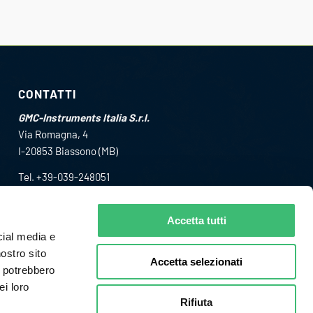
CONTATTI
GMC-Instruments Italia S.r.l.
Via Romagna, 4
I-20853 Biassono (MB)
Tel. +39-039-248051
Fax +39-039-2480588
info@gmc-i.it
Accetta tutti
cial media e
nostro sito
Accetta selezionati
i potrebbero
ei loro
Rifiuta