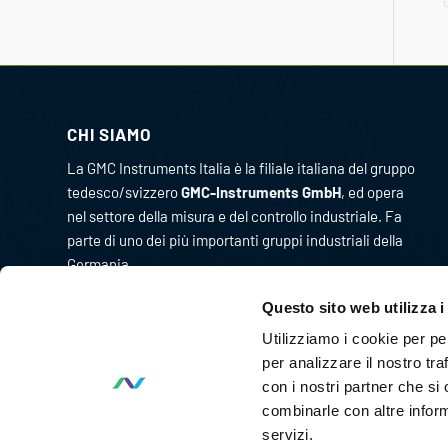
CHI SIAMO
La GMC Instruments Italia è la filiale italiana del gruppo
tedesco/svizzero
GMC-Instruments GmbH
, ed opera
nel settore della misura e del controllo industriale. Fa
parte di uno dei più importanti gruppi industriali della
Germania.
Originariamente l’attività di GMC Instruments ebbe
Questo sito web utilizza i
inizio nel 1977 come Camille Bauer Italia diventando, in
Utilizziamo i cookie per pe
pochi anni, un punto di riferimento per il mercato
per analizzare il nostro tra
dell’impiantistica chimica per lo sviluppo e la
con i nostri partner che si
realizzazione di strumenti per la misura ed il controllo
combinarle con altre inform
delle grandezze fisiche di processo.
servizi.