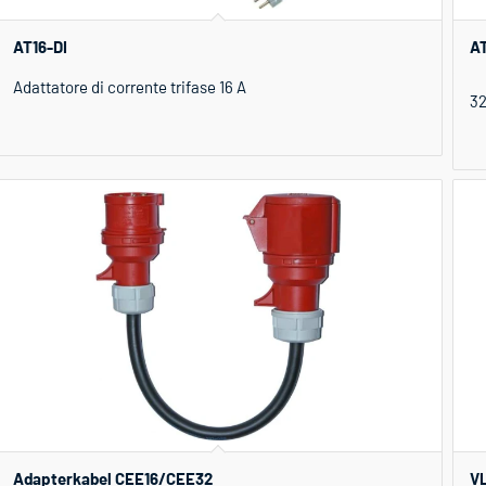
AT16-DI
AT
Adattatore di corrente trifase 16 A
32
Adapterkabel CEE16/CEE32
VL