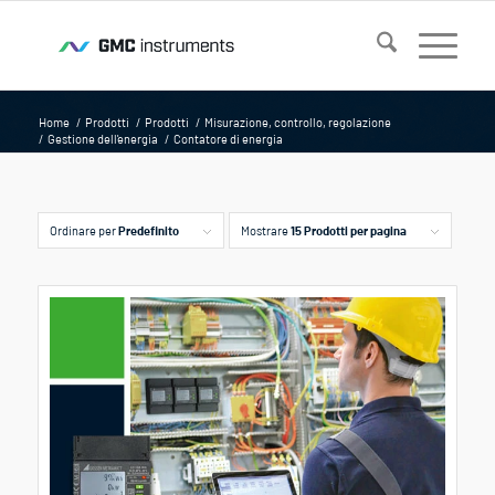
Home
/
Prodotti
/
Prodotti
/
Misurazione, controllo, regolazione
/
Gestione dell'energia
/
Contatore di energia
Ordinare per
Predefinito
Mostrare
15 Prodotti per pagina