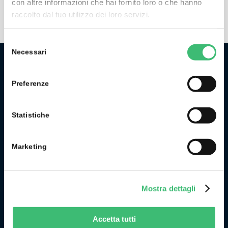
con altre informazioni che hai fornito loro o che hanno
raccolto dal tuo utilizzo dei loro servizi.
Selezione
Necessari
del
consenso
CHI SIAMO
Preferenze
La GMC Instruments Italia è la filiale italiana del gruppo
tedesco/svizzero
GMC-Instruments GmbH
, ed opera nel
Statistiche
settore della misura e del controllo industriale. Fa parte di
uno dei più importanti gruppi industriali della Germania.
Marketing
Originariamente l’attività di GMC Instruments ebbe inizio nel
1977 come Camille Bauer Italia diventando, in pochi anni, un
punto di riferimento per il mercato dell’impiantistica
chimica per lo sviluppo e la realizzazione di strumenti per la
Mostra dettagli
misura ed il controllo delle grandezze fisiche di processo.
Accetta tutti