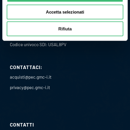
Accetta selezionati
ULTERIORI INFORMAZIONI
Rifiuta
P.I. 02151460967
C.F. 02891610582
Codice univoco SDI: USAL8PV
CONTATTACI:
acquisti@pec.gmc-i.it
privacy@pec.gmc-i.it
CONTATTI