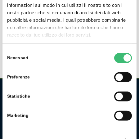
informazioni sul modo in cui utilizzi il nostro sito con i
nostri partner che si occupano di analisi dei dati web,
GMCtherm 340 … 373, Ex/NEx
pubblicità e social media, i quali potrebbero combinarle
con altre informazioni che hai fornito loro o che hanno
Resistance Thermometers
raccolto dal tuo utilizzo dei loro servizi.
Selezione
Necessari
del
consenso
Preferenze
Statistiche
CHI SIAMO
La GMC Instruments Italia è la filiale italiana del gruppo
Marketing
tedesco/svizzero
GMC-Instruments GmbH
, ed opera nel
settore della misura e del controllo industriale. Fa parte di
uno dei più importanti gruppi industriali della Germania.