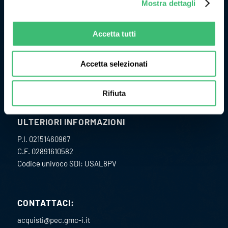
Mostra dettagli
Originariamente l’attività di GMC Instruments ebbe inizio nel
1977 come Camille Bauer Italia diventando, in pochi anni, un
punto di riferimento per il mercato dell’impiantistica
Accetta tutti
chimica per lo sviluppo e la realizzazione di strumenti per la
misura ed il controllo delle grandezze fisiche di processo.
Accetta selezionati
Rifiuta
ULTERIORI INFORMAZIONI
P.I. 02151460967
C.F. 02891610582
Codice univoco SDI: USAL8PV
CONTATTACI:
acquisti@pec.gmc-i.it