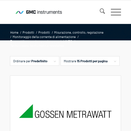
Home
/
Prodotti
/
Prodotti
/
Misurazione, controllo, regolazione
/
Monitoraggio della corrente di alimentazione
/
Trasmettitore per temperatura e variabili DC
/
Termocoppie, termometri a resistenza
Ordinare per
Predefinito
Mostrare
15 Prodotti per pagina