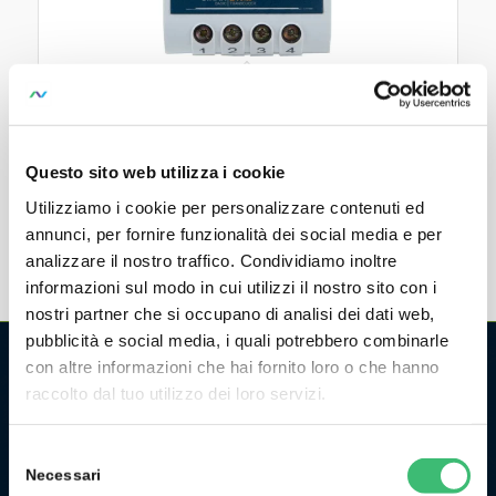
SIRAX BT5100
Transducer for AC voltage
Questo sito web utilizza i cookie
Utilizziamo i cookie per personalizzare contenuti ed
annunci, per fornire funzionalità dei social media e per
analizzare il nostro traffico. Condividiamo inoltre
informazioni sul modo in cui utilizzi il nostro sito con i
nostri partner che si occupano di analisi dei dati web,
pubblicità e social media, i quali potrebbero combinarle
con altre informazioni che hai fornito loro o che hanno
raccolto dal tuo utilizzo dei loro servizi.
CHI SIAMO
La GMC Instruments Italia è la filiale italiana del gruppo
Selezione
tedesco/svizzero
GMC-Instruments GmbH
, ed opera nel
Necessari
del
settore della misura e del controllo industriale. Fa parte di