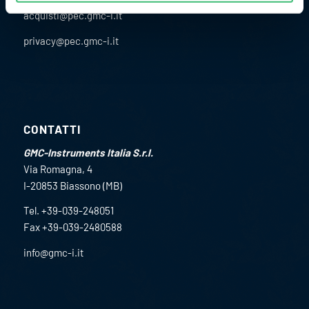
acquisti@pec.gmc-i.it
privacy@pec.gmc-i.it
CONTATTI
GMC-Instruments Italia S.r.l.
Via Romagna, 4
I-20853 Biassono (MB)
Tel. +39-039-248051
Fax +39-039-2480588
info@gmc-i.it