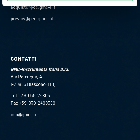
acquisti@pec.gmc-i.it
privacy@pec.gmc-i.it
CONTATTI
GMC-Instruments Italia S.r.l.
Via Romagna, 4
I-20853 Biassono (MB)
Tel. +39-039-248051
Fax +39-039-2480588
info@gmc-i.it