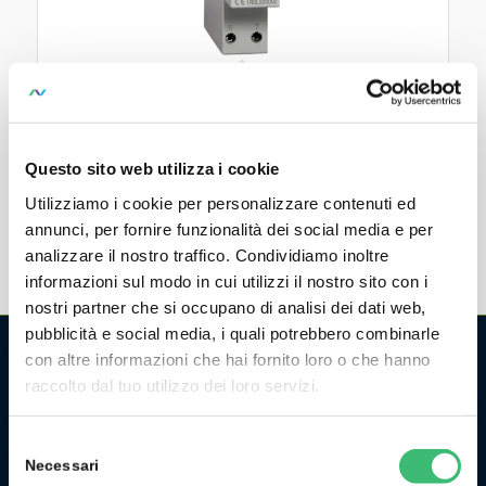
Modbus Modul, RS485
Modbus Interface to U181x ... U189x Energy Meters
Questo sito web utilizza i cookie
Utilizziamo i cookie per personalizzare contenuti ed
annunci, per fornire funzionalità dei social media e per
analizzare il nostro traffico. Condividiamo inoltre
informazioni sul modo in cui utilizzi il nostro sito con i
nostri partner che si occupano di analisi dei dati web,
pubblicità e social media, i quali potrebbero combinarle
con altre informazioni che hai fornito loro o che hanno
raccolto dal tuo utilizzo dei loro servizi.
CHI SIAMO
La GMC Instruments Italia è la filiale italiana del gruppo
Selezione
tedesco/svizzero
GMC-Instruments GmbH
, ed opera nel
Necessari
del
settore della misura e del controllo industriale. Fa parte di