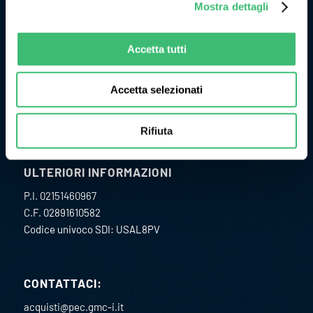
Mostra dettagli
Originariamente l’attività di GMC Instruments ebbe inizio nel
1977 come Camille Bauer Italia diventando, in pochi anni, un
punto di riferimento per il mercato dell’impiantistica
Accetta tutti
chimica per lo sviluppo e la realizzazione di strumenti per la
misura ed il controllo delle grandezze fisiche di processo.
Accetta selezionati
Rifiuta
ULTERIORI INFORMAZIONI
P.I. 02151460967
C.F. 02891610582
Codice univoco SDI: USAL8PV
CONTATTACI:
acquisti@pec.gmc-i.it