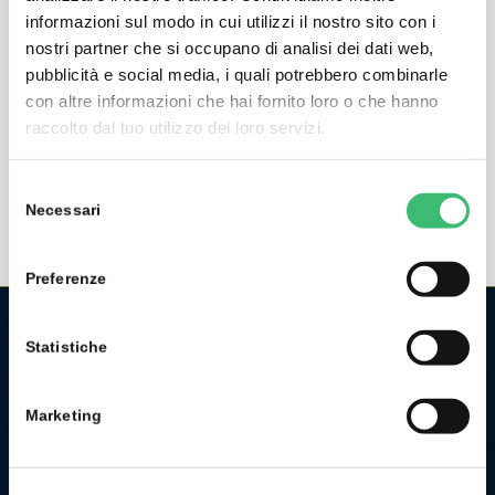
informazioni sul modo in cui utilizzi il nostro sito con i
METRISO 5024
nostri partner che si occupano di analisi dei dati web,
pubblicità e social media, i quali potrebbero combinarle
Analog Insulation Measuring Instrument / Low-
con altre informazioni che hai fornito loro o che hanno
Resistance Measuring Instrument / Voltmeter with
raccolto dal tuo utilizzo dei loro servizi.
Buzzer
Selezione
Necessari
del
consenso
Preferenze
Statistiche
CHI SIAMO
La GMC Instruments Italia è la filiale italiana del gruppo
Marketing
tedesco/svizzero
GMC-Instruments GmbH
, ed opera nel
settore della misura e del controllo industriale. Fa parte di
uno dei più importanti gruppi industriali della Germania.