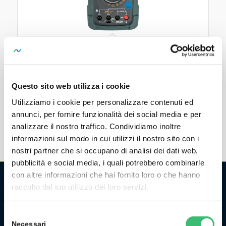
METRAHIT IM XTRA BT
Multimetro, milliohmmetro, strumento all-in-one per la
misura dell'isolamento, tester per avvolgimenti motori
Questo sito web utilizza i cookie
e data logger
Utilizziamo i cookie per personalizzare contenuti ed
annunci, per fornire funzionalità dei social media e per
analizzare il nostro traffico. Condividiamo inoltre
informazioni sul modo in cui utilizzi il nostro sito con i
nostri partner che si occupano di analisi dei dati web,
pubblicità e social media, i quali potrebbero combinarle
con altre informazioni che hai fornito loro o che hanno
raccolto dal tuo utilizzo dei loro servizi.
CHI SIAMO
La GMC Instruments Italia è la filiale italiana del gruppo
Selezione
Necessari
tedesco/svizzero
GMC-Instruments GmbH
, ed opera nel