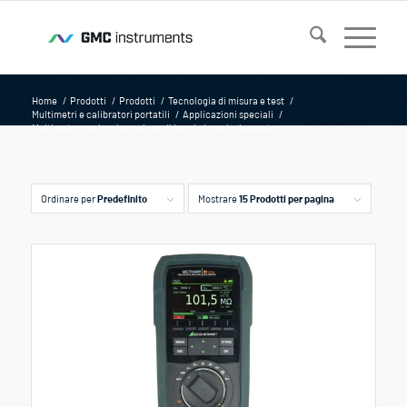
Home
/
Prodotti
/
Prodotti
/
Tecnologia di misura e test
/
Multimetri e calibratori portatili
/
Applicazioni speciali
/
Multimetro per la misurazione di bassi ohm e isolamento
Ordinare per
Predefinito
Mostrare
15 Prodotti per pagina