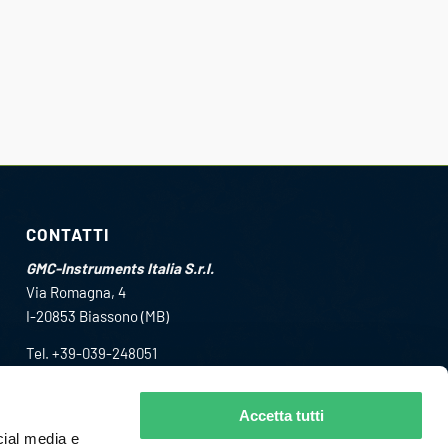
CONTATTI
GMC-Instruments Italia S.r.l.
Via Romagna, 4
I-20853 Biassono (MB)
Tel. +39-039-248051
Fax +39-039-2480588
info@gmc-i.it
Accetta tutti
cial media e