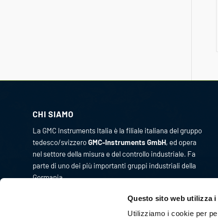
CHI SIAMO
La GMC Instruments Italia è la filiale italiana del gruppo
tedesco/svizzero
GMC-Instruments GmbH
, ed opera
nel settore della misura e del controllo industriale. Fa
parte di uno dei più importanti gruppi industriali della
Germania.
Originariamente l’attività di GMC Instruments ebbe
Questo sito web utilizza i
inizio nel 1977 come Camille Bauer Italia diventando, in
Utilizziamo i cookie per pe