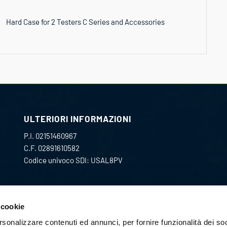
Hard Case for 2 Testers C Series and Accessories
ULTERIORI INFORMAZIONI
P.I. 02151460967
C.F. 02891610582
Codice univoco SDI: USAL8PV
CONTATTACI:
 cookie
acquisti@pec.gmc-i.it
rsonalizzare contenuti ed annunci, per fornire funzionalità dei so