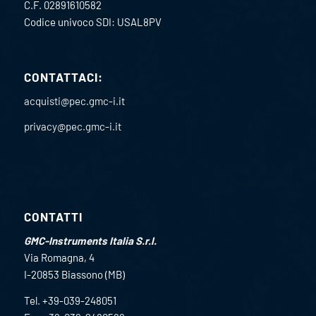
C.F. 02891610582
Codice univoco SDI: USAL8PV
CONTATTACI:
acquisti@pec.gmc-i.it
privacy@pec.gmc-i.it
CONTATTI
GMC-Instruments Italia S.r.l.
Via Romagna, 4
I-20853 Biassono (MB)
Tel. +39-039-248051