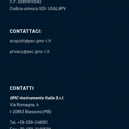
C.F. 02891610582
Codice univoco SDI: USAL8PV
CONTATTACI:
acquisti@pec.gmc-i.it
privacy@pec.gmc-i.it
CONTATTI
GMC-Instruments Italia S.r.l.
Via Romagna, 4
I-20853 Biassono (MB)
Tel. +39-039-248051
Fax +39-039-2480588