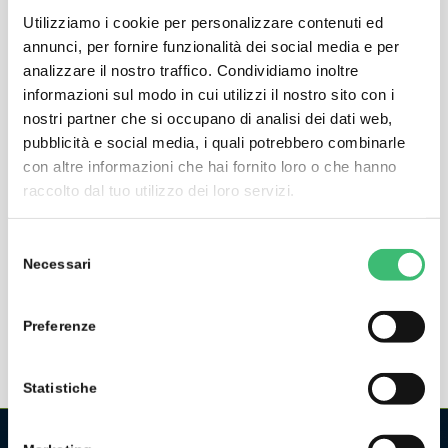
Utilizziamo i cookie per personalizzare contenuti ed
annunci, per fornire funzionalità dei social media e per
analizzare il nostro traffico. Condividiamo inoltre
informazioni sul modo in cui utilizzi il nostro sito con i
nostri partner che si occupano di analisi dei dati web,
pubblicità e social media, i quali potrebbero combinarle
COMFORTPAKET SECUTEST ST PRO
con altre informazioni che hai fornito loro o che hanno
raccolto dal tuo utilizzo dei loro servizi.
Standard test instrument set for testing the electrical
safety of devices, in particular for the fulfillment of
Selezione
DGUV regulation 3 and German medical device
Necessari
del
directive MPBetreibV, including IZYTRONIQ data
consenso
processing software
Preferenze
Statistiche