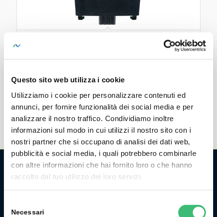
Lithium-Polymer Akku M27X
Rechargeable lithium-polymer battery for METRAHIT
IM
Questo sito web utilizza i cookie
Can be ordered as a spare part under item number
Z271G
Utilizziamo i cookie per personalizzare contenuti ed
annunci, per fornire funzionalità dei social media e per
analizzare il nostro traffico. Condividiamo inoltre
informazioni sul modo in cui utilizzi il nostro sito con i
nostri partner che si occupano di analisi dei dati web,
pubblicità e social media, i quali potrebbero combinarle
con altre informazioni che hai fornito loro o che hanno
raccolto dal tuo utilizzo dei loro servizi.
CHI SIAMO
La GMC Instruments Italia è la filiale italiana del gruppo
Selezione
tedesco/svizzero
GMC-Instruments GmbH
, ed opera nel
Necessari
del