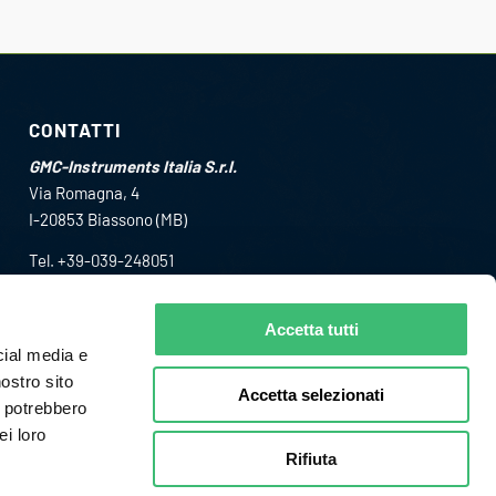
CONTATTI
GMC-Instruments Italia S.r.l.
Via Romagna, 4
I-20853 Biassono (MB)
Tel. +39-039-248051
Fax +39-039-2480588
info@gmc-i.it
Accetta tutti
cial media e
nostro sito
Accetta selezionati
i potrebbero
ei loro
Rifiuta