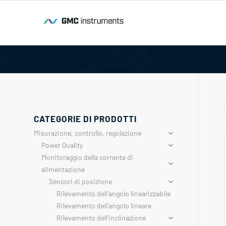
CATEGORIE DI PRODOTTI
Misurazione, controllo, regolazione
Power Quality
Monitoraggio della corrente di
alimentazione
Sensori di posizione
Rilevamento dell'angolo linearizzabile
Rilevamento dell'angolo lineare
Rilevamento dell'inclinazione