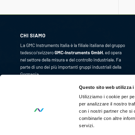
CHI SIAMO
La GMC Instruments Italia è la filiale italiana del gruppo
tedesco/svizzero
GMC-Instruments GmbH
, ed opera
nel settore della misura e del controllo industriale. Fa
parte di uno dei più importanti gruppi industriali della
Germania.
Originariamente l’attività di GMC Instruments ebbe
Questo sito web utilizza i
inizio nel 1977 come Camille Bauer Italia diventando, in
Utilizziamo i cookie per pe
pochi anni, un punto di riferimento per il mercato
per analizzare il nostro tra
dell’impiantistica chimica per lo sviluppo e la
con i nostri partner che si
realizzazione di strumenti per la misura ed il controllo
combinarle con altre inform
delle grandezze fisiche di processo.
servizi.