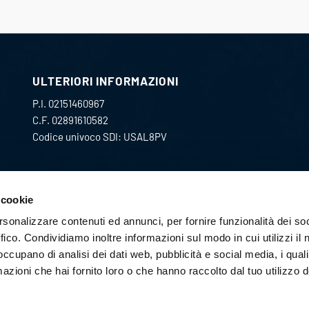
ULTERIORI INFORMAZIONI
P.I. 02151460967
C.F. 02891610582
Codice univoco SDI: USAL8PV
CONTATTACI:
 cookie
acquisti@pec.gmc-i.it
rsonalizzare contenuti ed annunci, per fornire funzionalità dei so
ffico. Condividiamo inoltre informazioni sul modo in cui utilizzi il 
privacy@pec.gmc-i.it
 occupano di analisi dei dati web, pubblicità e social media, i qual
azioni che hai fornito loro o che hanno raccolto dal tuo utilizzo d