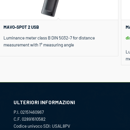
MAVO-SPOT 2 USB
M
Luminance meter class B DIN 5032-7 for distance
di
measurement with 1° measuring angle
Lu
m
ULTERIORI INFORMAZIONI
P.I. 02151460967
C.F. 02891610582
Codice univoco SDI: USAL8PV