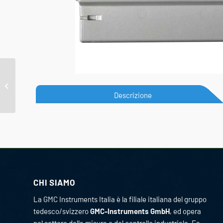
Aero MasterTest Kit II
Descrizione
CHI SIAMO
La GMC Instruments Italia è la filiale italiana del gruppo
tedesco/svizzero
GMC-Instruments GmbH
, ed opera
nel settore della misura e del controllo industriale. Fa