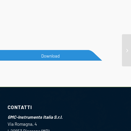
Download
CONTATTI
GMC-Instruments Italia S.r.l.
Via Romagna, 4
I-20853 Biassono (MB)