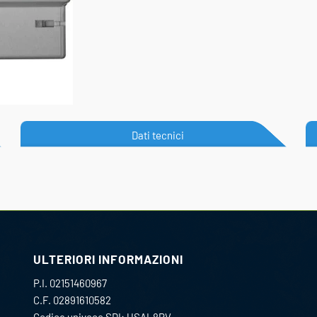
Dati tecnici
ULTERIORI INFORMAZIONI
P.I. 02151460967
C.F. 02891610582
Codice univoco SDI: USAL8PV