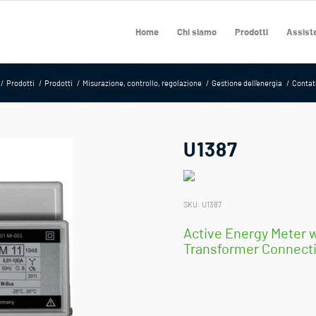
Home
Chi siamo
Prodotti
Assiste
/
Prodotti
/
Prodotti
/
Misurazione, controllo, regolazione
/
Gestione dell'energia
/
Contat
U1387
SKU:
U1387
Active Energy Meter w
Transformer Connectio