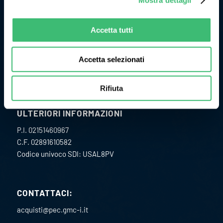
Originariamente l’attività di GMC Instruments ebbe inizio nel
1977 come Camille Bauer Italia diventando, in pochi anni, un
punto di riferimento per il mercato dell’impiantistica
Accetta tutti
chimica per lo sviluppo e la realizzazione di strumenti per la
misura ed il controllo delle grandezze fisiche di processo.
Accetta selezionati
Rifiuta
ULTERIORI INFORMAZIONI
P.I. 02151460967
C.F. 02891610582
Codice univoco SDI: USAL8PV
CONTATTACI:
acquisti@pec.gmc-i.it