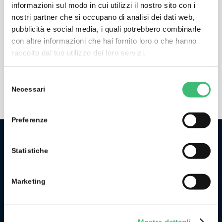
informazioni sul modo in cui utilizzi il nostro sito con i
nostri partner che si occupano di analisi dei dati web,
KINAX WT720
pubblicità e social media, i quali potrebbero combinarle
Trasduttore di misura per angolo di rotazione,
con altre informazioni che hai fornito loro o che hanno
montaggio su superficie piana, programmabile,
raccolto dal tuo utilizzo dei loro servizi.
Ex/Nex
Selezione
Necessari
del
consenso
Preferenze
Statistiche
CHI SIAMO
La GMC Instruments Italia è la filiale italiana del gruppo
tedesco/svizzero
GMC-Instruments GmbH
, ed opera nel
Marketing
settore della misura e del controllo industriale. Fa parte di
uno dei più importanti gruppi industriali della Germania.
Mostra dettagli