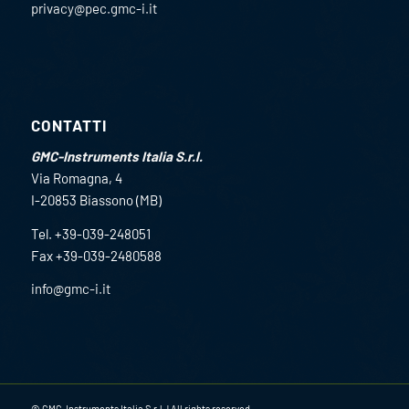
privacy@pec.gmc-i.it
CONTATTI
GMC-Instruments Italia S.r.l.
Via Romagna, 4
I-20853 Biassono (MB)
Tel. +39-039-248051
Fax +39-039-2480588
info@gmc-i.it
© GMC-Instruments Italia S.r.l. | All rights reserved