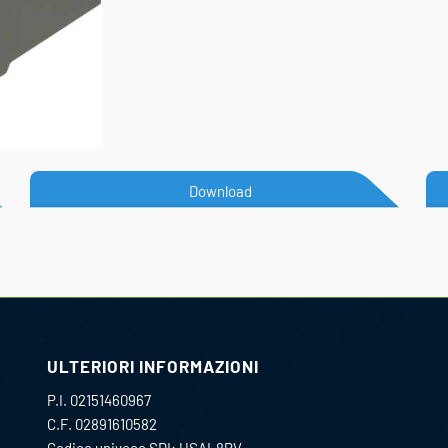
Download
ULTERIORI INFORMAZIONI
P.I. 02151460967
C.F. 02891610582
Codice univoco SDI: USAL8PV