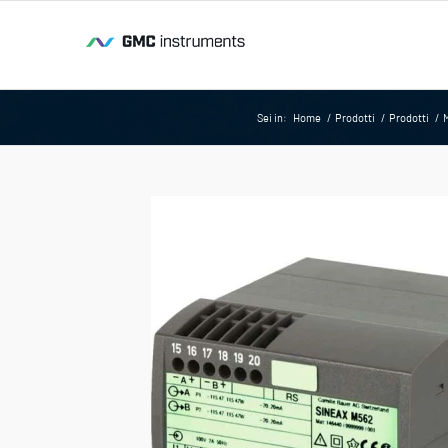
Sei in:
Home
/
Prodotti
/
Prodotti
/
M