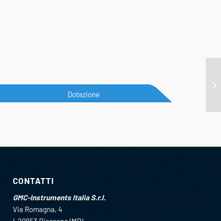
Dotazione
CONTATTI
GMC-Instruments Italia S.r.l.
Via Romagna, 4
I-20853 Biassono (MB)