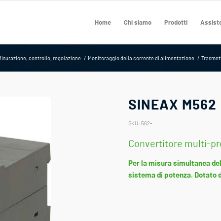
Home
Chi siamo
Prodotti
Assiste
isurazione, controllo, regolazione
/
Monitoraggio della corrente di alimentazione
/
Trasmett
SINEAX M562
SKU:
562-
Convertitore multi-p
Per la misura simultanea del
sistema di potenza. Dotato d