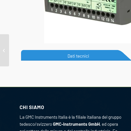
BP-HDPQ
Dati tecnici
CHI SIAMO
La GMC Instruments Italia è la filiale italiana del gruppo
tedesco/svizzero
GMC-Instruments GmbH
, ed opera
nel settore della misura e del controllo industriale. Fa