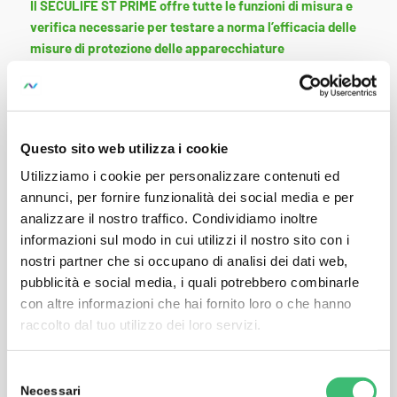
Il SECULIFE ST PRIME offre tutte le funzioni di misura e
verifica necessarie per testare a norma l’efficacia delle
misure di protezione delle apparecchiature
elettromedicali. Oltre alle funzioni di misurazione
rilevanti per testare la sicurezza elettrica, SECULIFE ST
PRIME dispone anche di un test ad alta tensione da 6 kV
DC
Questo sito web utilizza i cookie
Prove ad alta tensione fino a 6 kV DC
Utilizziamo i cookie per personalizzare contenuti ed
Efficacia antimicrobica delle superfici dello
annunci, per fornire funzionalità dei social media e per
strumento
analizzare il nostro traffico. Condividiamo inoltre
informazioni sul modo in cui utilizzi il nostro sito con i
Guida operatore automatizzata
nostri partner che si occupano di analisi dei dati web,
Verifica del conduttore di protezione 200 mA AC/DC e
pubblicità e social media, i quali potrebbero combinarle
25 A AC
con altre informazioni che hai fornito loro o che hanno
10 connessioni configurabili (4mm) per parti applicate
raccolto dal tuo utilizzo dei loro servizi.
AWT con matrice di commutazione
Procedure di prova secondo IEC 60601
Selezione
Display TFT a colori ad alta risoluzione 4,3″
Necessari
del