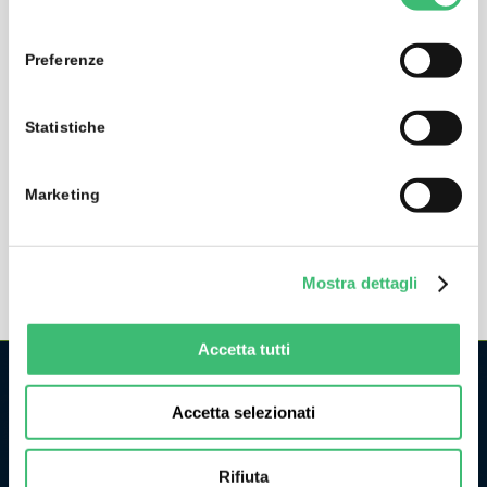
consenso
Touch Screen
Interfacce USB per l’immissione e la trasmissione dei
Preferenze
dati • Possibilità di controllo remoto tramite PC
(IZYTRONIQ)
Statistiche
Memorizzazione dati integrata per un massimo di
50.000 oggetti
Marketing
Mostra dettagli
Accetta tutti
Accetta selezionati
CHI SIAMO
La GMC Instruments Italia è la filiale italiana del gruppo
Rifiuta
tedesco/svizzero
GMC-Instruments GmbH
, ed opera nel