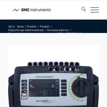
Sei in:
Home
/
Prodotti
/
Prodotti
/
Dispositivi per elettromedicale
/
Sicurezza elettrica
/
Dispositivi per il settore elettromedicale
/
SECULIFE ST PRIME