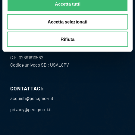
misura ed il controllo delle grandezze fisiche di processo.
Accetta tutti
Accetta selezionati
Rifiuta
ULTERIORI INFORMAZIONI
P.I. 02151460967
C.F. 02891610582
Codice univoco SDI: USAL8PV
CONTATTACI:
acquisti@pec.gmc-i.it
privacy@pec.gmc-i.it