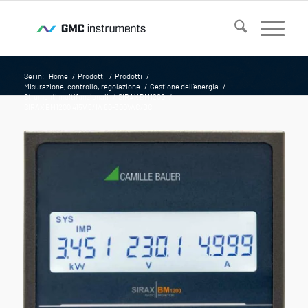
Sei in:
Home
/
Prodotti
/
Prodotti
/
Misurazione, controllo, regolazione
/
Gestione dell'energia
/
Strumenti multifunzionali
/
SIRAX BM1200
/
SIRAX BM1200 415V 5/1A 60-300VAC/DC