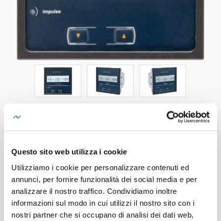
SIRAX BM1200 415V 5/1A 60-
300VAC/DC
Questo sito web utilizza i cookie
SKU:
174962
Utilizziamo i cookie per personalizzare contenuti ed
discontinued
Programmable Unit for Heavy Current
annunci, per fornire funzionalità dei social media e per
Monitoring with Display, LCD
analizzare il nostro traffico. Condividiamo inoltre
informazioni sul modo in cui utilizzi il nostro sito con i
SIRAX BM1200 Multifunctional energy meter,
nostri partner che si occupano di analisi dei dati web,
programmable