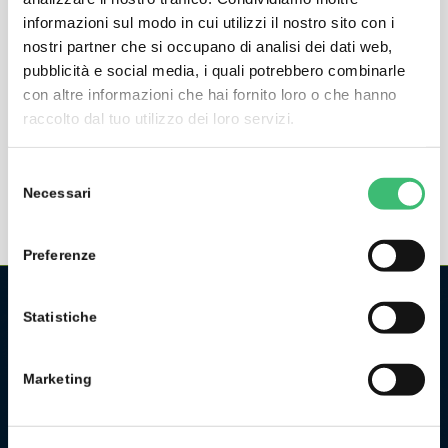
cleaning agents
informazioni sul modo in cui utilizzi il nostro sito con i
nostri partner che si occupano di analisi dei dati web,
Withstands high mechanical stresses
pubblicità e social media, i quali potrebbero combinarle
Free parameterization via the control cable
con altre informazioni che hai fornito loro o che hanno
Cable length: 1.5 m (other cable lengths available)
raccolto dal tuo utilizzo dei loro servizi.
Selezione
Necessari
del
consenso
Preferenze
Statistiche
CHI SIAMO
La GMC Instruments Italia è la filiale italiana del gruppo
Marketing
tedesco/svizzero
GMC-Instruments GmbH
, ed opera nel
settore della misura e del controllo industriale. Fa parte di
uno dei più importanti gruppi industriali della Germania.