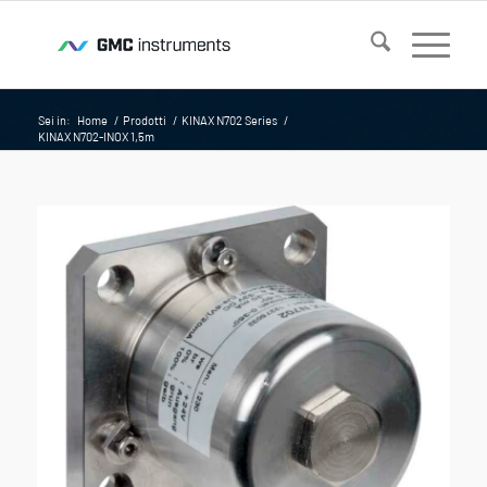
Sei in:
Home
/
Prodotti
/
KINAX N702 Series
/
KINAX N702-INOX 1,5m