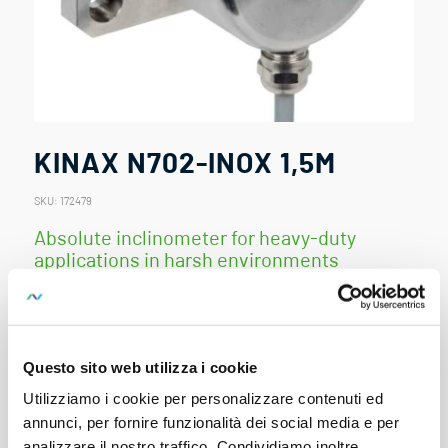
KINAX N702-INOX 1,5M
SKU:
172479
Absolute inclinometer for heavy-duty
applications in harsh environments
KINAX N702-INOX Inclination transmitter with oil-
dampted pendulum system, cable 1.5m
Rugged, field-ready inclinometer
Questo sito web utilizza i cookie
Hermetically sealed stainless steel housing (INOX AISI
Utilizziamo i cookie per personalizzare contenuti ed
316Ti, 1.4571) with IP68 and IP69K protection ratings
annunci, per fornire funzionalità dei social media e per
Resistant to aggressive media such as seawater and
analizzare il nostro traffico. Condividiamo inoltre