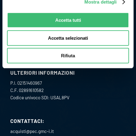
Mostra dettagli
Originariamente l’attività di GMC Instruments ebbe inizio nel
1977 come Camille Bauer Italia diventando, in pochi anni, un
punto di riferimento per il mercato dell’impiantistica
Accetta tutti
chimica per lo sviluppo e la realizzazione di strumenti per la
misura ed il controllo delle grandezze fisiche di processo.
Accetta selezionati
Rifiuta
ULTERIORI INFORMAZIONI
P.I. 02151460967
C.F. 02891610582
Codice univoco SDI: USAL8PV
CONTATTACI:
acquisti@pec.gmc-i.it