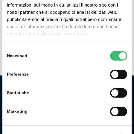
informazioni sul modo in cui utilizzi il nostro sito con i
nostri partner che si occupano di analisi dei dati web,
METRACLIP 64
pubblicità e social media, i quali potrebbero combinarle
con altre informazioni che hai fornito loro o che hanno
Milliampere Current Clamp for Measuring Fault and
raccolto dal tuo utilizzo dei loro servizi.
Process Signal Current
Selezione
Necessari
del
consenso
Preferenze
Statistiche
CHI SIAMO
La GMC Instruments Italia è la filiale italiana del gruppo
Marketing
tedesco/svizzero
GMC-Instruments GmbH
, ed opera nel
settore della misura e del controllo industriale. Fa parte di
uno dei più importanti gruppi industriali della Germania.