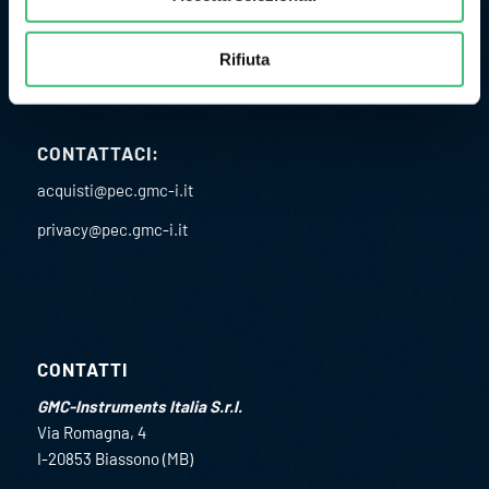
P.I. 02151460967
C.F. 02891610582
Rifiuta
Codice univoco SDI: USAL8PV
CONTATTACI:
acquisti@pec.gmc-i.it
privacy@pec.gmc-i.it
CONTATTI
GMC-Instruments Italia S.r.l.
Via Romagna, 4
I-20853 Biassono (MB)