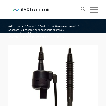
Sei in:
Home
/
Prodotti
/
Prodotti
/
Software e accessori
/
Accessori
/
Accessori per l'ingegneria di prova
/
Accessori tester di installazione
/
Adattatori di misura, inserti a spina
/
PRO-RLO 50