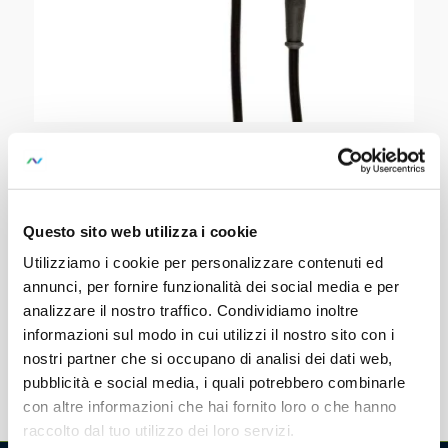
PRO-RLO 50
SKU:
Z505G
Questo sito web utilizza i cookie
Plug Inserts for PROFiTEST – for PE
Measurements and the like
Utilizziamo i cookie per personalizzare contenuti ed
annunci, per fornire funzionalità dei social media e per
with 50 m Cable – CAT IV@ 300V
analizzare il nostro traffico. Condividiamo inoltre
informazioni sul modo in cui utilizzi il nostro sito con i
nostri partner che si occupano di analisi dei dati web,
pubblicità e social media, i quali potrebbero combinarle
con altre informazioni che hai fornito loro o che hanno
raccolto dal tuo utilizzo dei loro servizi.