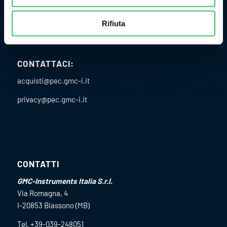
C.F. 02891610582
Rifiuta
Codice univoco SDI: USAL8PV
CONTATTACI:
acquisti@pec.gmc-i.it
privacy@pec.gmc-i.it
CONTATTI
GMC-Instruments Italia S.r.l.
Via Romagna, 4
I-20853 Biassono (MB)
Tel. +39-039-248051