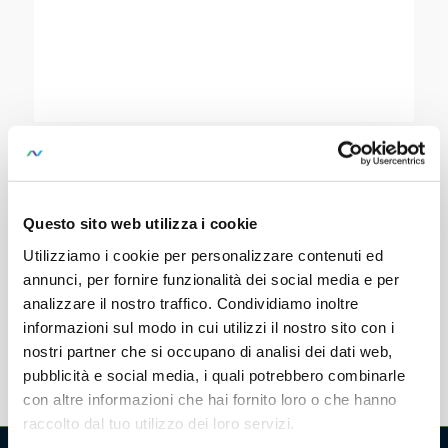
WR100-13R
SKU:
M681Z
Questo sito web utilizza i cookie
2-channel winding resistance meter as 19″
Utilizziamo i cookie per personalizzare contenuti ed
rack-mount version, charging of
inductances
annunci, per fornire funzionalità dei social media e per
analizzare il nostro traffico. Condividiamo inoltre
informazioni sul modo in cui utilizzi il nostro sito con i
nostri partner che si occupano di analisi dei dati web,
pubblicità e social media, i quali potrebbero combinarle
con altre informazioni che hai fornito loro o che hanno
raccolto dal tuo utilizzo dei loro servizi.