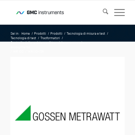
Sei in:
Home
/
Prodotti
/
Prodotti
/
Tecnologia di misura e test
/
Tecnologia di test
/
Trasformatori
/
Controllo delle resistenze di transizione, connessione e
avvolgimento
/
WR 100
/
WR100-13R