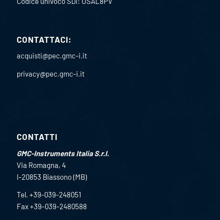
Codice univoco SDI: USAL8PV
CONTATTACI:
acquisti@pec.gmc-i.it
privacy@pec.gmc-i.it
CONTATTI
GMC-Instruments Italia S.r.l.
Via Romagna, 4
I-20853 Biassono (MB)
Tel. +39-039-248051
Fax +39-039-2480588