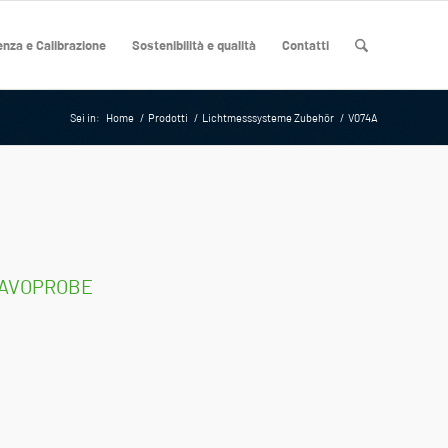
nza e Calibrazione
Sostenibilità e qualità
Contatti
Sei in:
Home
/
Prodotti
/
Lichtmesssysteme Zubehör
/
V074A
 MAVOPROBE