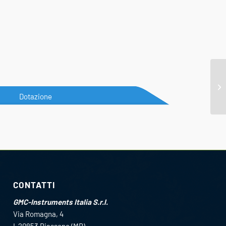
Dotazione
CONTATTI
GMC-Instruments Italia S.r.l.
Via Romagna, 4
I-20853 Biassono (MB)