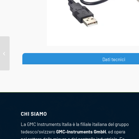
SMARTCONTROL I/O24 +
LON
Dati tecnici
CHI SIAMO
La GMC Instruments Italia è la filiale italiana del gruppo
tedesco/svizzero
GMC-Instruments GmbH
, ed opera
nel settore della misura e del controllo industriale. Fa