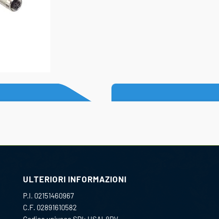
ULTERIORI INFORMAZIONI
P.I. 02151460967
C.F. 02891610582
Codice univoco SDI: USAL8PV