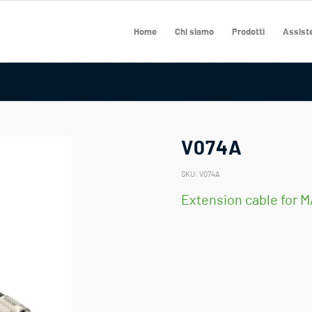
Home
Chi siamo
Prodotti
Assiste
V074A
SKU:
V074A
Extension cable for