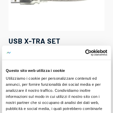
USB X-TRA SET
SKU:
Z216D
Set di adattatori di interfaccia USB X-TRA
con software METRAwin 10
Questo sito web utilizza i cookie
Con questo adattatore è possibile collegare i multimetri
Utilizziamo i cookie per personalizzare contenuti ed
delle serie METRAHIT E, S, X-TRA, dotati di interfaccia
annunci, per fornire funzionalità dei social media e per
seriale IR, all’interfaccia USB di qualsiasi personal
analizzare il nostro traffico. Condividiamo inoltre
computer. L’adattatore consente il trasferimento di dati
informazioni sul modo in cui utilizzi il nostro sito con i
tra multimetri e PC.
nostri partner che si occupano di analisi dei dati web,
pubblicità e social media, i quali potrebbero combinarle