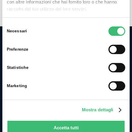
con altre informazioni che hai fornito loro o che hanno
raccolto dal tuo utilizzo dei loro servizi.
Selezione
Necessari
del
consenso
CHI SIAMO
Preferenze
La GMC Instruments Italia è la filiale italiana del gruppo
tedesco/svizzero
GMC-Instruments GmbH
, ed opera nel
Statistiche
settore della misura e del controllo industriale. Fa parte di
uno dei più importanti gruppi industriali della Germania.
Marketing
Originariamente l’attività di GMC Instruments ebbe inizio nel
1977 come Camille Bauer Italia diventando, in pochi anni, un
punto di riferimento per il mercato dell’impiantistica
chimica per lo sviluppo e la realizzazione di strumenti per la
Mostra dettagli
misura ed il controllo delle grandezze fisiche di processo.
Accetta tutti