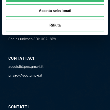
Accetta selezionati
ULTERIORI INFORMAZIONI
Rifiuta
P.I. 02151460967
C.F. 02891610582
Codice univoco SDI: USAL8PV
CONTATTACI:
acquisti@pec.gmc-i.it
privacy@pec.gmc-i.it
CONTATTI