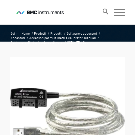
Sei in:
Home
/
Prodotti
/
Prodotti
/
Software e accessori
/
Accessori
/
Accessori per multimetri e calibratori manuali
/
Adattatore di interfaccia e software
/
USB X-TRA Set