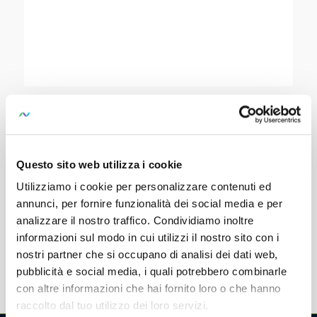
U1500 MODUL
KONFIGURATION
Questo sito web utilizza i cookie
SKU:
Z302C
Utilizziamo i cookie per personalizzare contenuti ed
U1500 software – load optimization
annunci, per fornire funzionalità dei social media e per
configuration module
analizzare il nostro traffico. Condividiamo inoltre
informazioni sul modo in cui utilizzi il nostro sito con i
nostri partner che si occupano di analisi dei dati web,
pubblicità e social media, i quali potrebbero combinarle
con altre informazioni che hai fornito loro o che hanno
raccolto dal tuo utilizzo dei loro servizi.