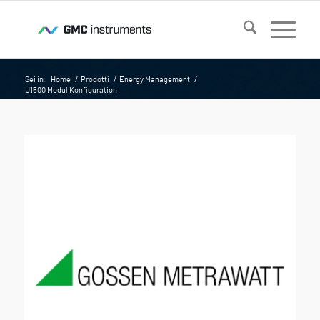
Sei in:
Home
/
Prodotti
/
Energy Management
/
U1500 Modul Konfiguration