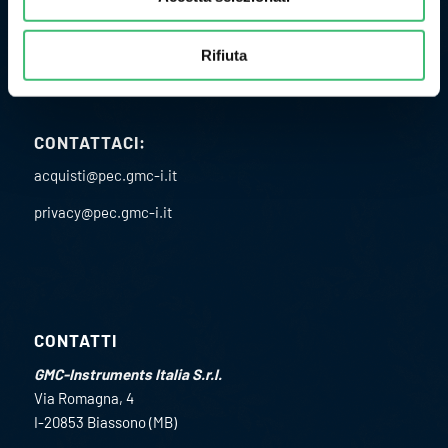
P.I. 02151460967
C.F. 02891610582
Rifiuta
Codice univoco SDI: USAL8PV
CONTATTACI:
acquisti@pec.gmc-i.it
privacy@pec.gmc-i.it
CONTATTI
GMC-Instruments Italia S.r.l.
Via Romagna, 4
I-20853 Biassono (MB)