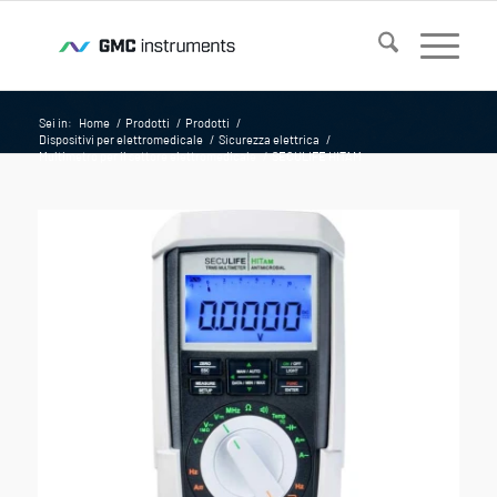
Sei in:
Home
/
Prodotti
/
Prodotti
/
Dispositivi per elettromedicale
/
Sicurezza elettrica
/
Multimetro per il settore elettromedicale
/
SECULIFE HITAM