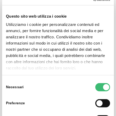
these demands: It’s the ideal device for testing, training
and production in the field of medical technology.
Questo sito web utilizza i cookie
23 multimeter functions
Utilizziamo i cookie per personalizzare contenuti ed
Voltage measurement
annunci, per fornire funzionalità dei social media e per
analizzare il nostro traffico. Condividiamo inoltre
Auto-ranging current measurement from 100μA
informazioni sul modo in cui utilizzi il nostro sito con i
(resolution: 10nA) to 10A (16A)
nostri partner che si occupano di analisi dei dati web,
Capacitance and resistance measurement, diode and
pubblicità e social media, i quali potrebbero combinarle
continuity testing
con altre informazioni che hai fornito loro o che hanno
Measuring categories: 600V CAT III and 300V CAT IV
raccolto dal tuo utilizzo dei loro servizi.
1 kHz low-pass filter
TRMS AC and AC+DC, 20 kHz bandwidth
Selezione
Necessari
Data storage for more than 15,000 measured values
del
consenso
Housing, cables and protective rubber holster with
atimicrobial properties
Preferenze