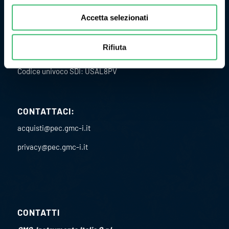
Accetta selezionati
ULTERIORI INFORMAZIONI
P.I. 02151460967
Rifiuta
C.F. 02891610582
Codice univoco SDI: USAL8PV
CONTATTACI:
acquisti@pec.gmc-i.it
privacy@pec.gmc-i.it
CONTATTI