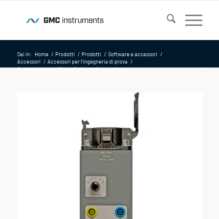
Sei in:
Home
/
Prodotti
/
Prodotti
/
Software e accessori
/
Accessori
/
Accessori per l'ingegneria di prova
/
Accessori tester di installazione
/
per le stazioni di ricarica elettrica
/
PRO-TYP I