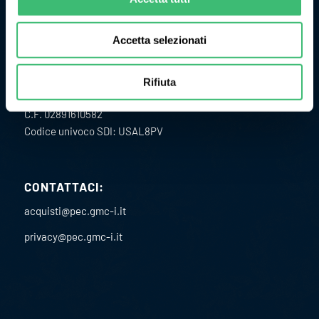
Accetta selezionati
ULTERIORI INFORMAZIONI
Rifiuta
P.I. 02151460967
C.F. 02891610582
Codice univoco SDI: USAL8PV
CONTATTACI:
acquisti@pec.gmc-i.it
privacy@pec.gmc-i.it