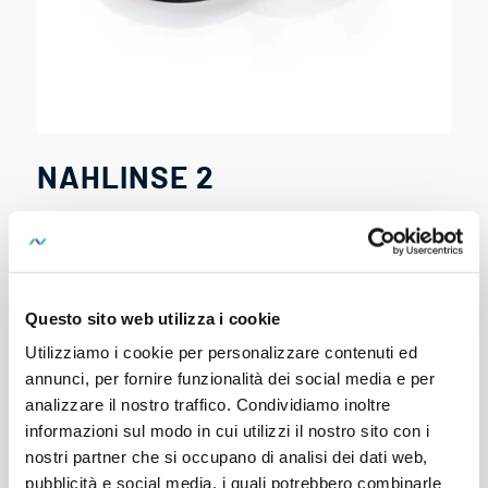
NAHLINSE 2
SKU:
F497G
Close-up lens 2 (34 cm … 50 cm) for MAVO-
SPOT 2 USB
Questo sito web utilizza i cookie
With the close-up lens 2, the shortest measuring
distance of the MAVO-SPOT 2 can be reduced from 1 m to
Utilizziamo i cookie per personalizzare contenuti ed
34 cm – 50 cm. The close-up lens allows you to focus on
annunci, per fornire funzionalità dei social media e per
the measuring point.
analizzare il nostro traffico. Condividiamo inoltre
informazioni sul modo in cui utilizzi il nostro sito con i
Allows shorter measuring distances
nostri partner che si occupano di analisi dei dati web,
pubblicità e social media, i quali potrebbero combinarle