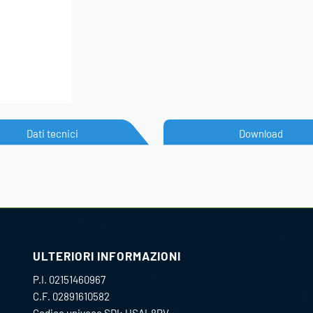
Dati tecnici
Download
ULTERIORI INFORMAZIONI
P.I. 02151460967
C.F. 02891610582
Codice univoco SDI: USAL8PV