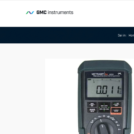
Sei in:
Ho