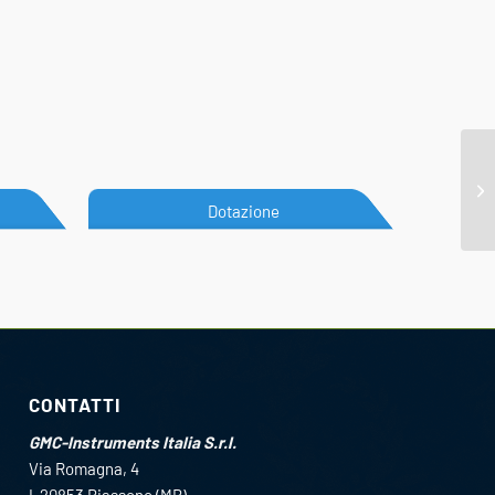
Dotazione
CONTATTI
GMC-Instruments Italia S.r.l.
Via Romagna, 4
I-20853 Biassono (MB)