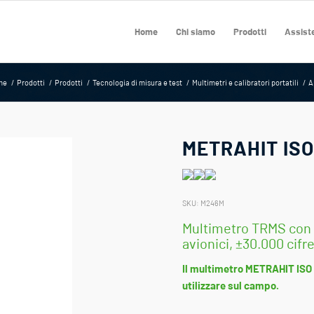
Home
Chi siamo
Prodotti
Assiste
me
/
Prodotti
/
Prodotti
/
Tecnologia di misura e test
/
Multimetri e calibratori portatili
/
A
METRAHIT IS
SKU:
M246M
Multimetro TRMS con m
avionici, ±30.000 cifr
Il multimetro METRAHIT ISO 
utilizzare sul campo.