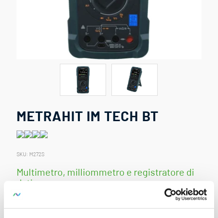
METRAHIT IM TECH BT
SKU:
M272S
Multimetro, milliommetro e registratore di
dati
Il METRAHIT IM TECH BT è un multimetro e milliommetro
con data logger. È adatto per l’assistenza e la diagnostica