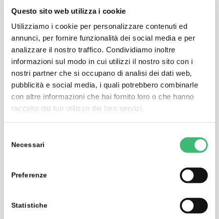
di macchine e sistemi elettrici, per la produzione di
Questo sito web utilizza i cookie
macchinari elettrici e per la tecnologia aeronautica,
Utilizziamo i cookie per personalizzare contenuti ed
nonché per i test e le misure in laboratori e campi di
annunci, per fornire funzionalità dei social media e per
prova.
analizzare il nostro traffico. Condividiamo inoltre
Misura di Milliohm con connessione a 4 fili (misura
informazioni sul modo in cui utilizzi il nostro sito con i
Kelvin) con 200 mA o 1 A
nostri partner che si occupano di analisi dei dati web,
pubblicità e social media, i quali potrebbero combinarle
Multimetro TRMS di fascia alta con larghezza di
con altre informazioni che hai fornito loro o che hanno
banda TRMS di 100 kHz
raccolto dal tuo utilizzo dei loro servizi.
Display grafico a colori e batteria ricaricabile ai
polimeri di litio
Selezione
Data logger per 300.000 letture funzione di sequenza
Necessari
del
Opzionale per misure automatizzate
consenso
Preferenze
Statistiche