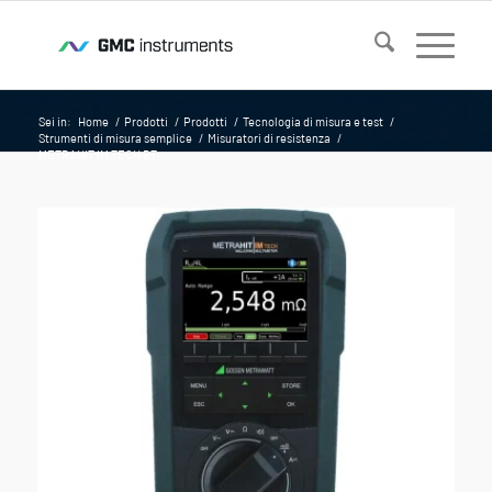
Sei in:
Home
/
Prodotti
/
Prodotti
/
Tecnologia di misura e test
/
Strumenti di misura semplice
/
Misuratori di resistenza
/
METRAHIT IM TECH BT