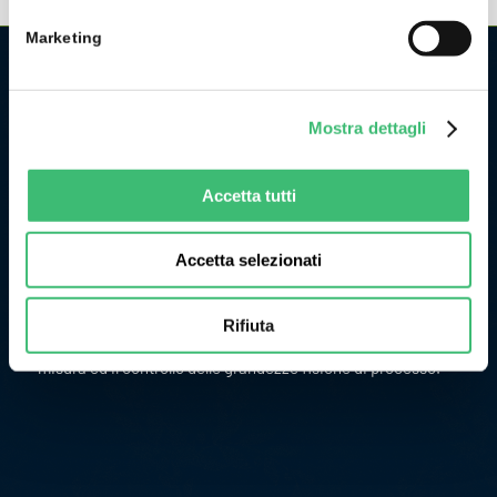
Marketing
CHI SIAMO
Mostra dettagli
La GMC Instruments Italia è la filiale italiana del gruppo
tedesco/svizzero
GMC-Instruments GmbH
, ed opera nel
settore della misura e del controllo industriale. Fa parte di
Accetta tutti
uno dei più importanti gruppi industriali della Germania.
Originariamente l’attività di GMC Instruments ebbe inizio nel
Accetta selezionati
1977 come Camille Bauer Italia diventando, in pochi anni, un
punto di riferimento per il mercato dell’impiantistica
Rifiuta
chimica per lo sviluppo e la realizzazione di strumenti per la
misura ed il controllo delle grandezze fisiche di processo.