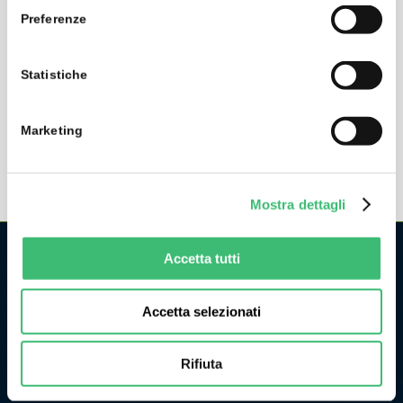
amplifier with IP 40
Preferenze
High levels of safety for the operator, measuring category
1000 V CAT III, 600 V CAT IV, and unlimited overload
Statistiche
capacity
Marketing
Mostra dettagli
Accetta tutti
CHI SIAMO
Accetta selezionati
La GMC Instruments Italia è la filiale italiana del gruppo
tedesco/svizzero
GMC-Instruments GmbH
, ed opera nel
settore della misura e del controllo industriale. Fa parte di
Rifiuta
uno dei più importanti gruppi industriali della Germania.