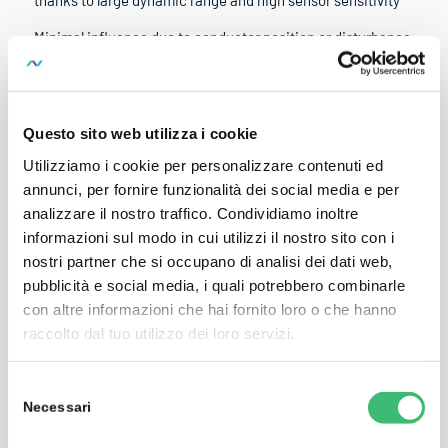
thanks to large dynamic range and high sensor sensitivity
Minimal influence due to conductor position or disturbance
fields
Easy to use in tight spaces thanks to a small sensor cross-
section of
Questo sito web utilizza i cookie
9.9 mm and narrow end-cap 13.6 mm – loop circumference
Utilizziamo i cookie per personalizzare contenuti ed
610 mm
annunci, per fornire funzionalità dei social media e per
analizzare il nostro traffico. Condividiamo inoltre
Reliable handling even with safety gloves – the sensor can
informazioni sul modo in cui utilizzi il nostro sito con i
be opened and the measuring range can be selected with
nostri partner che si occupano di analisi dei dati web,
one-hand operation
pubblicità e social media, i quali potrebbero combinarle
Extremely long battery service life of up to 2000 hours
con altre informazioni che hai fornito loro o che hanno
raccolto dal tuo utilizzo dei loro servizi.
External power supply for long-term measurement with the
MAVOWATT 50
Selezione
Connector cable included
Necessari
del
consenso
Current sensor provides IP 65 protection, measuring