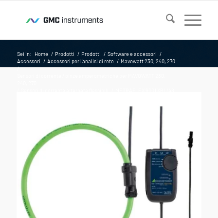
Sei in:
Home
/
Prodotti
/
Prodotti
/
Software e accessori
/
Accessori
/
Accessori per l'analisi di rete
/
Mavowatt 230, 240, 270
/
Sensori di corrente / pinze amperometriche per MAVOWATT 230,
240, 270
/
Sensori di corrente alternata flessibili
/
METRAFLEX 6001 XBL/48