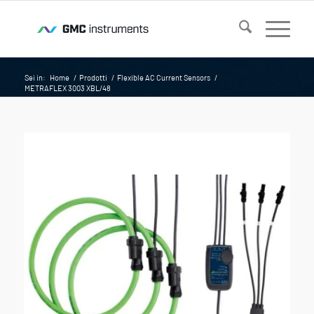
Sei in:
Home
/
Prodotti
/
Flexible AC Current Sensors
/
METRAFLEX 3003 XBL/48