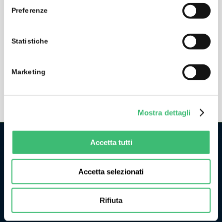
amplifier with IP 40
Preferenze
High levels of safety for the operator, measuring category
1000 V CAT III, 600 V CAT IV, and unlimited overload
Statistiche
capacity
Marketing
Mostra dettagli
Accetta tutti
CHI SIAMO
Accetta selezionati
La GMC Instruments Italia è la filiale italiana del gruppo
tedesco/svizzero
GMC-Instruments GmbH
, ed opera nel
settore della misura e del controllo industriale. Fa parte di
Rifiuta
uno dei più importanti gruppi industriali della Germania.