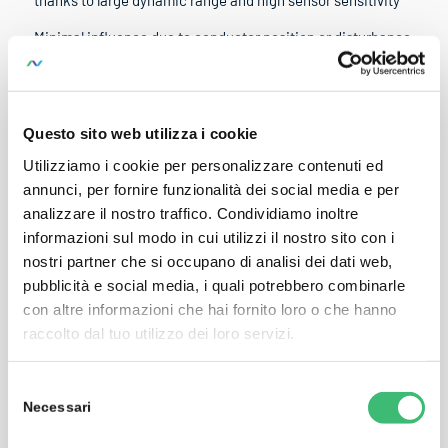
thanks to large dynamic range and high sensor sensitivity
Minimal influence due to conductor position or disturbance
fields
Easy to use in tight spaces thanks to a small sensor cross-
section of
Questo sito web utilizza i cookie
9.9 mm and narrow end-cap 13.6 mm – loop circumference
Utilizziamo i cookie per personalizzare contenuti ed
610 mm
annunci, per fornire funzionalità dei social media e per
analizzare il nostro traffico. Condividiamo inoltre
Reliable handling even with safety gloves – the sensor can
informazioni sul modo in cui utilizzi il nostro sito con i
be opened and the measuring range can be selected with
nostri partner che si occupano di analisi dei dati web,
one-hand operation
pubblicità e social media, i quali potrebbero combinarle
Extremely long battery service life of up to 2000 hours
con altre informazioni che hai fornito loro o che hanno
raccolto dal tuo utilizzo dei loro servizi.
External power supply for long-term measurement with the
MAVOWATT 50
Selezione
Connector cable included
Necessari
del
consenso
Current sensor provides IP 65 protection, measuring