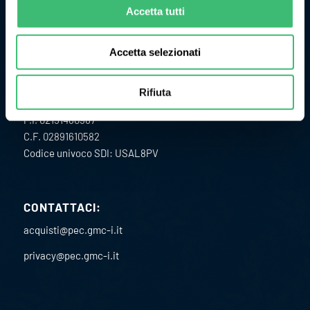
misura ed il controllo delle grandezze fisiche di processo.
Accetta tutti
Accetta selezionati
Rifiuta
ULTERIORI INFORMAZIONI
P.I. 02151460967
C.F. 02891610582
Codice univoco SDI: USAL8PV
CONTATTACI:
acquisti@pec.gmc-i.it
privacy@pec.gmc-i.it