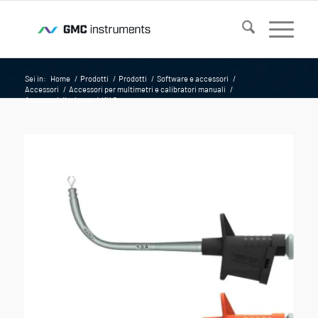
Sei in:
Home
/
Prodotti
/
Prodotti
/
Software e accessori
/
Accessori
/
Accessori per multimetri e calibratori manuali
/
Accessori di misura
/
KY-2