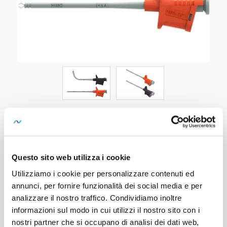
KY-2
SKU:
Z110Y
Pincer Clip Set
Questo sito web utilizza i cookie
Utilizziamo i cookie per personalizzare contenuti ed
1 pair of pincer clips, red and black
annunci, per fornire funzionalità dei social media e per
Long, thin and flexible shaft for good contact in
analizzare il nostro traffico. Condividiamo inoltre
confined spaces
informazioni sul modo in cui utilizzi il nostro sito con i
nostri partner che si occupano di analisi dei dati web,
Measuring category: 1000 V CAT II