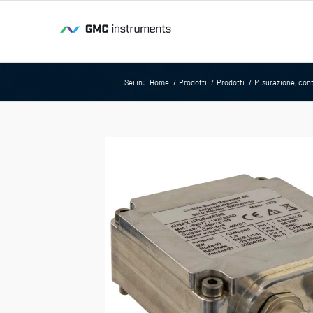
Sei in:
Home
/
Prodotti
/
Prodotti
/
Misurazione, cont