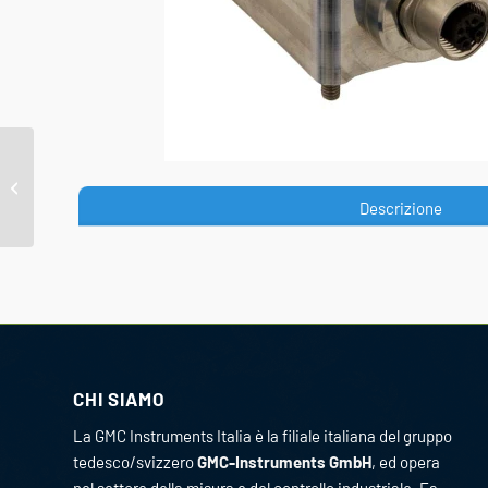
SIRAX BT5700 440V 5/1A
100-250VAC/DC 485
Descrizione
CHI SIAMO
La GMC Instruments Italia è la filiale italiana del gruppo
tedesco/svizzero
GMC-Instruments GmbH
, ed opera
nel settore della misura e del controllo industriale. Fa