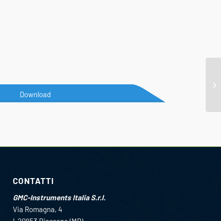
Download
CONTATTI
GMC-Instruments Italia S.r.l.
Via Romagna, 4
I-20853 Biassono (MB)