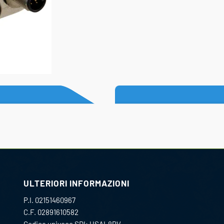
ULTERIORI INFORMAZIONI
P.I. 02151460967
C.F. 02891610582
Codice univoco SDI: USAL8PV