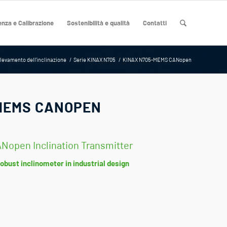
nza e Calibrazione
Sostenibilità e qualità
Contatti
levamento dell'inclinazione
/
Serie KINAX N705
/
KINAX N705-MEMS CANopen
MEMS CANOPEN
open Inclination Transmitter
bust inclinometer in industrial design