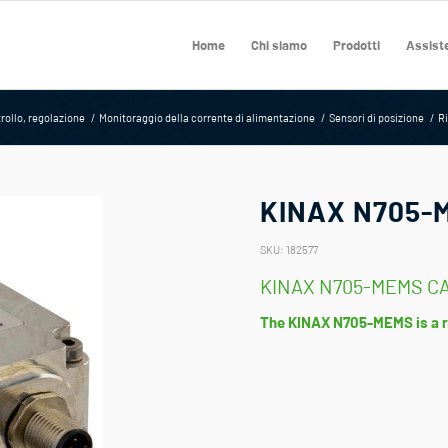
Home
Chi siamo
Prodotti
Assiste
rollo, regolazione
/
Monitoraggio della corrente di alimentazione
/
Sensori di posizione
/
Ri
KINAX N705-
SKU:
182577
KINAX N705-MEMS CAN
The KINAX N705-MEMS is a ro