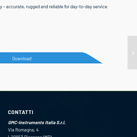
 – accurate, rugged and reliable for day-to-day service
Download
CONTATTI
GMC-Instruments Italia S.r.l.
Via Romagna, 4
I-20853 Biassono (MB)