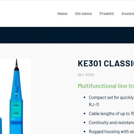
Home
Chi siamo
Prodotti
Assiste
KE301 CLASSI
SKU:
D130C
Multifunctional line t
Compact set for quickly 
RJ-11
Cable lengths of up to 1
Continuity and resistan
Rugged housing with sig