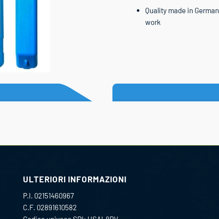
Quality made in Germany
work
ULTERIORI INFORMAZIONI
P.I. 02151460967
C.F. 02891610582
Codice univoco SDI: USAL8PV