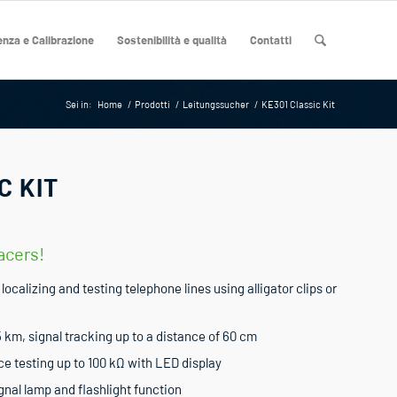
nza e Calibrazione
Sostenibilità e qualità
Contatti
Sei in:
Home
/
Prodotti
/
Leitungssucher
/
KE301 Classic Kit
C KIT
racers!
localizing and testing telephone lines using alligator clips or
5 km, signal tracking up to a distance of 60 cm
ce testing up to 100 kΩ with LED display
nal lamp and flashlight function