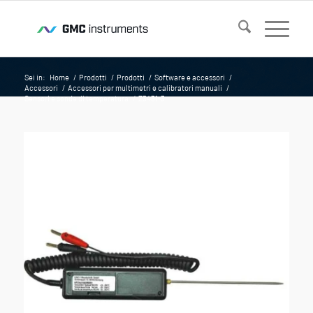
Sei in:
Home
/
Prodotti
/
Prodotti
/
Software e accessori
/
Accessori
/
Accessori per multimetri e calibratori manuali
/
Sensori e sonde di temperatura
/
Z3431-3