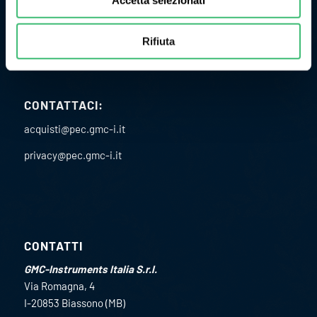
P.I. 02151460967
C.F. 02891610582
Rifiuta
Codice univoco SDI: USAL8PV
CONTATTACI:
acquisti@pec.gmc-i.it
privacy@pec.gmc-i.it
CONTATTI
GMC-Instruments Italia S.r.l.
Via Romagna, 4
I-20853 Biassono (MB)