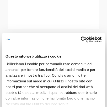
Z3431-3
SKU:
GTZ3431003R0001
Questo sito web utilizza i cookie
Temperature Probe with Immersion Sensor,
NiCr-Ni, -20.. +350°C
Utilizziamo i cookie per personalizzare contenuti ed
annunci, per fornire funzionalità dei social media e per
Probe with a permanently mounted sensor
analizzare il nostro traffico. Condividiamo inoltre
informazioni sul modo in cui utilizzi il nostro sito con i
nostri partner che si occupano di analisi dei dati web,
pubblicità e social media, i quali potrebbero combinarle
con altre informazioni che hai fornito loro o che hanno
raccolto dal tuo utilizzo dei loro servizi.